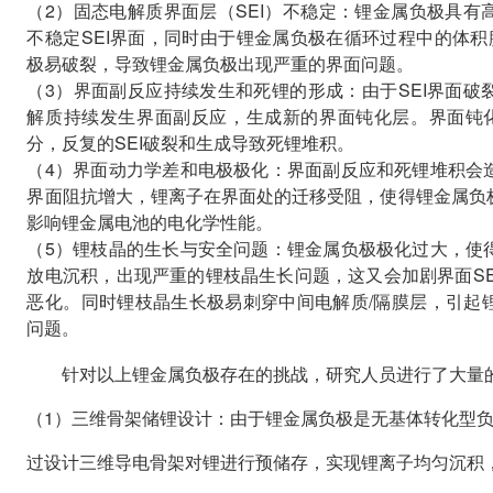
（2）固态电解质界面层（SEI）不稳定：锂金属负极具有
不稳定SEI界面，同时由于锂金属负极在循环过程中的体积
极易破裂，导致锂金属负极出现严重的界面问题。
（3）界面副反应持续发生和死锂的形成：由于SEI界面破
解质持续发生界面副反应，生成新的界面钝化层。界面钝化
分，反复的SEI破裂和生成导致死锂堆积。
（4）界面动力学差和电极极化：界面副反应和死锂堆积会
界面阻抗增大，锂离子在界面处的迁移受阻，使得锂金属负
影响锂金属电池的电化学性能。
（5）锂枝晶的生长与安全问题：锂金属负极极化过大，使
放电沉积，出现严重的锂枝晶生长问题，这又会加剧界面SE
恶化。同时锂枝晶生长极易刺穿中间电解质/隔膜层，引起
问题。
针对以上锂金属负极存在的挑战，研究人员进行了大量
（1）三维骨架储锂设计：由于锂金属负极是无基体转化型
过设计三维导电骨架对锂进行预储存，实现锂离子均匀沉积